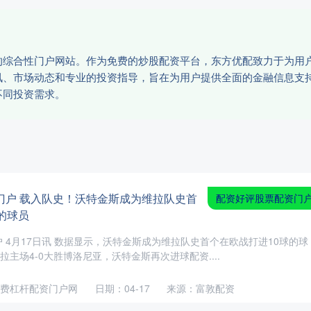
的综合性门户网站。作为免费的炒股配资平台，东方优配致力于为用
讯、市场动态和专业的投资指导，旨在为用户提供全面的金融信息支
不同投资需求。
门户 载入队史！沃特金斯成为维拉队史首
配资好评股票配资门
的球员
 4月17日讯 数据显示，沃特金斯成为维拉队史首个在欧战打进10球的球
维拉主场4-0大胜博洛尼亚，沃特金斯再次进球配资....
费杠杆配资门户网
日期：04-17
来源：富敦配资