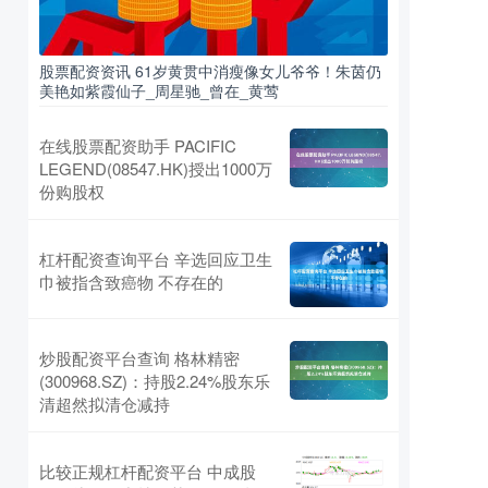
股票配资资讯 61岁黄贯中消瘦像女儿爷爷！朱茵仍
美艳如紫霞仙子_周星驰_曾在_黄莺
在线股票配资助手 PACIFIC
LEGEND(08547.HK)授出1000万
份购股权
杠杆配资查询平台 辛选回应卫生
巾被指含致癌物 不存在的
炒股配资平台查询 格林精密
(300968.SZ)：持股2.24%股东乐
清超然拟清仓减持
比较正规杠杆配资平台 中成股