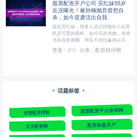
股票配资开户公司 买红妹55岁
近况曝光！被孙楠抛弃曾想自
杀，如今逆袭活出自我
提起买红妹，很多人还记得她在小品里
机灵可爱的模样，如今55岁的她，依然
活跃在影视圈，用实力演技赢得认可。
谁能想到，十几年前她曾因婚姻破裂跌
查看：
211
分类：
配资财经网
入谷底，甚至一度有过自....
话题标签
炒股配资理财
股票配资平台查询网
天天配资网
配资操盘开户