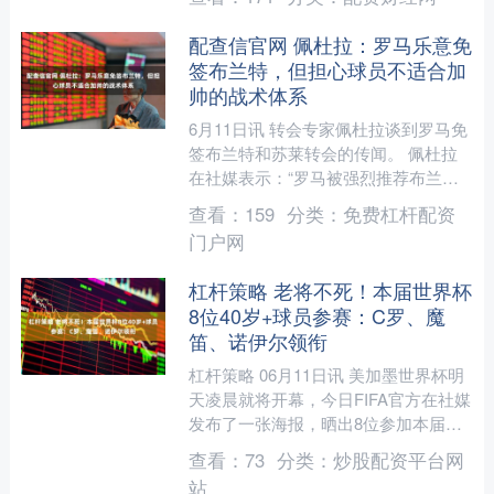
国青第四无缘前....
配查信官网 佩杜拉：罗马乐意免
签布兰特，但担心球员不适合加
帅的战术体系
6月11日讯 转会专家佩杜拉谈到罗马免
签布兰特和苏莱转会的传闻。 佩杜拉
在社媒表示：“罗马被强烈推荐布兰特
免费加盟，这个选择很受欢迎，但他并
查看：
159
分类：
免费杠杆配资
不适合加斯佩里尼的战....
门户网
杠杆策略 老将不死！本届世界杯
8位40岁+球员参赛：C罗、魔
笛、诺伊尔领衔
杠杆策略 06月11日讯 美加墨世界杯明
天凌晨就将开幕，今日FIFA官方在社媒
发布了一张海报，晒出8位参加本届世
界杯40岁及以上的球员。 C罗——41
查看：
73
分类：
炒股配资平台网
岁，葡萄牙....
站