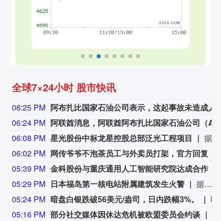
全球7×24小时 股市快讯
06:25 PM
阿布扎比国家石油公司表示，这起事
06:24 PM
阿联酋消息，阿联酋阿布扎比国家石油公司（ADNOC）表示，周六早些时候，其一艘船只在通过霍尔木兹海峡时遭导弹袭击，目前局
06:08 PM
星光股份中标龙星控股总部泛光工程项目
据“星光股份”公众号消息，近日，星光股份成功中标龙星控股总部泛光工程项目。
06:02 PM
网传爷爷不泡茶员工与外卖员打架，官方回复：事发于
05:39 PM
金科股份与重庆通用人工智能研究院达成合作
05:29 PM
日本福岛第一核电站附属建筑发生火警
据东京电力公司消息，当地时间8日15时35分左右，日本福岛第一核电站5号、6号机组服务建筑3、4层的火灾报警器发生启动。东京电力公司于当天16时01分向双叶消防本部报警。随后，消防部门赶赴现场确认，但未发现明火或冒烟。事件对核电站厂区设备没有造成影响，监测点以及厂区边界的尘埃监测仪等所测得的放射线量也未发现异常。（央视新闻）
05:24 PM
暗盘白银跌破56美元/盎司，日内跌幅3%。
暗盘白银跌破5
05:16 PM
部分社交媒体因休达危机被欧盟委员会约谈
欧