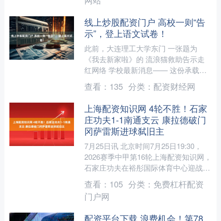
网站
线上炒股配资门户 高校一则“告
示”，登上语文试卷！
此前，大连理工大学东门 一张题为
《我去新家啦》的 流浪猫救助告示走
红网络 学校最新消息—— 这份承载着
万千爱心的简短文字 已被收录进 2026
查看：
135
分类：
配资财经网
年宁波市九年级语文....
上海配资知识网 4轮不胜！石家
庄功夫1-1南通支云 康拉德破门
冈萨雷斯进球弑旧主
7月25日讯 北京时间7月25日19:30，
2026赛季中甲第16轮上海配资知识网，
石家庄功夫在裕彤国际体育中心迎战南
通支云。上半场，冈萨雷斯补射打破僵
查看：
105
分类：
免费杠杆配资
局，半场....
门户网
配资平台下载 浪费机会！第78