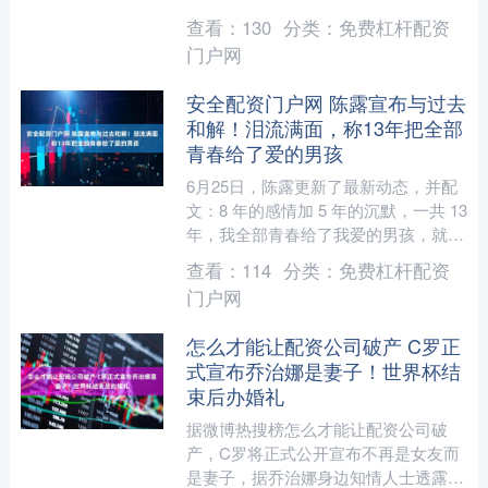
地正面临与此相关的干旱、洪水及其他
查看：
130
分类：
免费杠杆配资
极端天气事件的风险。 ....
门户网
安全配资门户网 陈露宣布与过去
和解！泪流满面，称13年把全部
青春给了爱的男孩
6月25日，陈露更新了最新动态，并配
文：8 年的感情加 5 年的沉默，一共 13
年，我全部青春给了我爱的男孩，就用
这个视频做一个告别吧。视频中，陈露
查看：
114
分类：
免费杠杆配资
看起来情绪....
门户网
怎么才能让配资公司破产 C罗正
式宣布乔治娜是妻子！世界杯结
束后办婚礼
据微博热搜榜怎么才能让配资公司破
产，C罗将正式公开宣布不再是女友而
是妻子，据乔治娜身边知情人士透露，