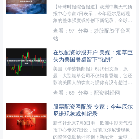
【环球时报综合报道】欧洲中期天气预
报中心专家7日表示，今年厄尔尼诺现
象的整体强度或将创下新纪录，全球各
地遭遇干旱、洪水及其他极端天气事件
查看：
97
分类：
炒股配资平台网
的风险持续上升。 厄尔尼....
站
在线配资炒股开户 美媒：烟草巨
头为美国餐桌留下“陷阱”
美国《华盛顿邮报》6月9日文章，原
题：大型烟草公司不仅销售香烟，它还
影响美国人的饮食习惯你有没有想过，
为什么你明明知道薯片、汽水和饼干对
查看：
69
分类：
配资财经网
身体不好，却还是忍不住想....
股票配资网配资 专家：今年厄尔
尼诺现象或创纪录
新华社北京7月8日电 欧洲中期天气预
报中心专家7日说，当前厄尔尼诺现象
的整体强度预计将创下新纪录，全球各