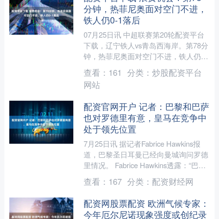
分钟，热菲尼奥面对空门不进，
铁人仍0-1落后
07月25日讯 中超联赛第20轮配资平台
下载，辽宁铁人vs青岛西海岸。第78分
钟，热菲尼奥面对空门不进，铁人仍0-
1落后西海岸！....
查看：
161
分类：
炒股配资平台
网站
配资官网开户 记者：巴黎和巴萨
也对罗德里有意，皇马在竞争中
处于领先位置
7月25日讯 据记者Fabrice Hawkins报
道，巴黎圣日耳曼已经向曼城询问罗德
里情况。 Fabrice Hawkins透露：“巴黎
圣日耳曼已联系曼城，询....
查看：
167
分类：
配资财经网
配资网股票配资 欧洲气候专家：
今年厄尔尼诺现象强度或创纪录