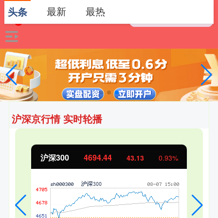
最新
最热
头条
沪深京行情 实时轮播
北证50
1134.24
11.37
1.01%