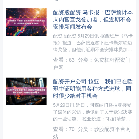
配资股配资 马卡报：巴萨预计本
周内官宣戈登加盟，但近期不会
安排新闻发布会
配资股配资 5月29日讯 据西班牙《马卡
报》报道，巴萨接近签下纽卡斯尔联边
锋戈登，但他们近期不会安排球员加盟
的新闻发布会。 巴萨的计划是尽快正
查看：
63
分类：
免费杠杆配资门
式官宣戈登的加盟，....
户网
配资开户公司 拉亚：我们已在欧
冠中证明能用各种方式进球，同
时很少给对手机会
5月29日讯 近日，阿森纳门将拉亚接受
了媒体的采访，他谈到了关于欧冠决赛
的一些话题。 拉亚说道：“我们清楚自
己是什么样的球队，并且在整个欧冠赛
查看：
70
分类：
炒股配资平台网
季中已经证明了这一....
站