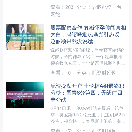
虽然C罗对婚期严格保密，但初步确定
查看：
203
分类：
炒股配资平台
是在美加墨世界杯决赛结束之....
网站
股票配资合作 复婚怀孕传闻真相
大白，冯绍峰近况曝光引热议，
赵丽颖果然没说谎
说起赵丽颖和冯绍峰，当年官宣结婚的
时候，全网都炸了锅。 一个是草根逆
袭的收视女王，一个是家境优渥的世家
公子，多少人直呼\"神仙爱情照进现实
查看：
101
分类：
配资财经网
\"。 可谁能想到，这....
配资操盘开户 土伦杯A组最终积
分榜：国青6分第四，无缘前四
争夺战
6月11日讯 土伦杯A组结束最后一轮争
夺，突尼斯0-0哥伦比亚，民主刚果2-0
沙特，积分榜上，突尼斯小组第一参加
决赛，民主刚果第二参加三四名决赛，
查看：
171
分类：
配资财经网