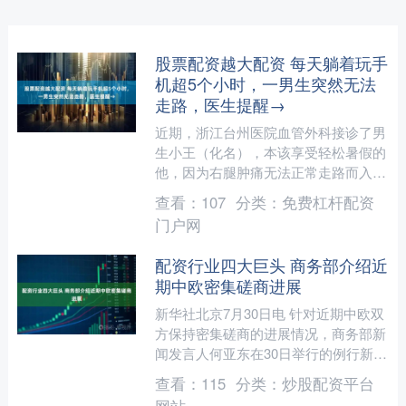
股票配资越大配资 每天躺着玩手
机超5个小时，一男生突然无法
走路，医生提醒→
近期，浙江台州医院血管外科接诊了男
生小王（化名），本该享受轻松暑假的
他，因为右腿肿痛无法正常走路而入
院，最终确诊下肢深静脉血栓。据家属
查看：
107
分类：
免费杠杆配资
介绍，考完试后小王几乎全天....
门户网
配资行业四大巨头 商务部介绍近
期中欧密集磋商进展
新华社北京7月30日电 针对近期中欧双
方保持密集磋商的进展情况，商务部新
闻发言人何亚东在30日举行的例行新闻
发布会上说，中欧贸易投资磋商机制首
查看：
115
分类：
炒股配资平台
次会议上，双方就“....