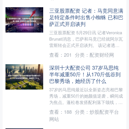
三亚股票配资 记者：马竞同意满
足特定条件时出售小蜘蛛 已和巴
萨正式开启谈判
三亚股票配资 5月29日讯 记者Veronica
Brunati消息，巴萨和马竞已经就阿尔瓦
雷斯转会正式开启谈判。 该记者透
露：“巴塞罗那和马德里竞技已就胡利
查看：
201
分类：
配资财经网
安....
深圳十大配资公司 37岁马思纯
半年减重50斤！从170斤低谷到
巴黎秀场，她经历了什么
37岁的马思纯最近以全新姿态亮相巴黎
秀场，减重50斤的她颜值逆袭，瞬间成
为焦点。蓬松卷发搭配利落下颌线，隐
约可见的马甲线让人梦回十年前《左
查看：
188
分类：
炒股配资平台
耳》里的黎吧啦。网友们....
网站