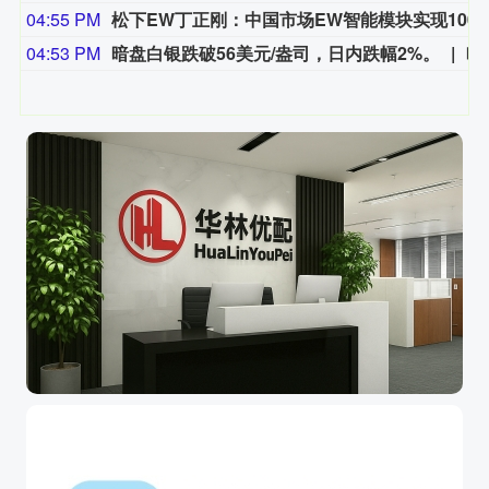
04:55 PM
松下EW丁正刚：中国市场EW智能模块实
04:53 PM
暗盘白银跌破56美元/盎司，日内跌幅2%。
暗盘白银跌破5