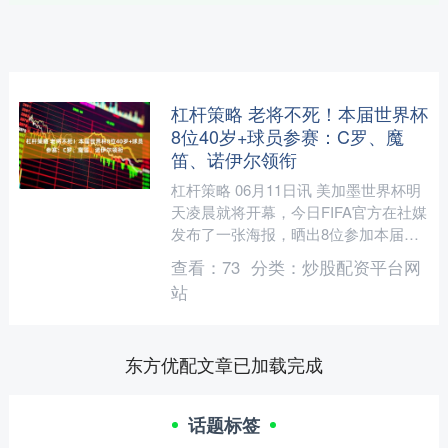
杠杆策略 老将不死！本届世界杯
8位40岁+球员参赛：C罗、魔
笛、诺伊尔领衔
杠杆策略 06月11日讯 美加墨世界杯明
天凌晨就将开幕，今日FIFA官方在社媒
发布了一张海报，晒出8位参加本届世
界杯40岁及以上的球员。 C罗——41
查看：
73
分类：
炒股配资平台网
岁，葡萄牙....
站
东方优配文章已加载完成
话题标签