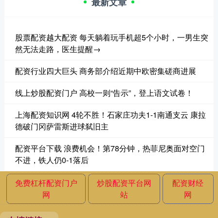
最新文章
股票配资越大配资 每天躺着玩手机超5个小时，一男生突
然无法走路，医生提醒→
配资行业四大巨头 商务部介绍近期中欧密集磋商进展
线上炒股配资门户 高校一则“告示”，登上语文试卷！
上海配资知识网 4轮不胜！石家庄功夫1-1南通支云 康拉
德破门冈萨雷斯进球弑旧主
配资平台下载 浪费机会！第78分钟，热菲尼奥面对空门
不进，铁人仍0-1落后
免费杠杆配资门户
炒股配资平台网
配资财经
网
站
网